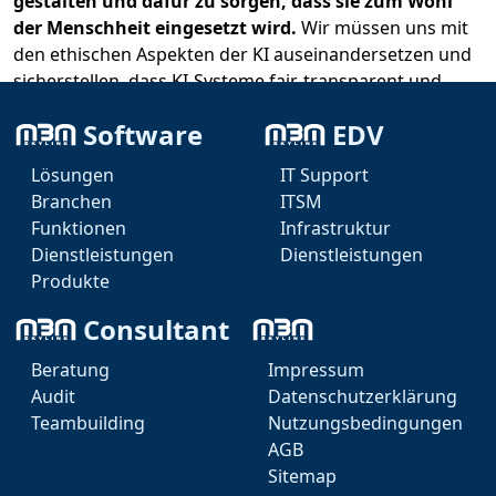
gestalten und dafür zu sorgen, dass sie zum Wohl
der Menschheit eingesetzt wird.
Wir müssen uns mit
den ethischen Aspekten der KI auseinandersetzen und
sicherstellen, dass KI-Systeme fair, transparent und
verantwortungsvoll eingesetzt werden.
Software
EDV
#KI #KünstlicheIntelligenz #Zukunft #Arbeit
Lösungen
IT Support
#Gleichschaltung #Befreiung #Generalisten
Branchen
ITSM
#Innovation
Funktionen
Infrastruktur
Dienstleistungen
Dienstleistungen
Produkte
Consultant
Beratung
Impressum
Audit
Datenschutzerklärung
Teambuilding
Nutzungsbedingungen
Marcel Weise - IT
AGB
KI Agent
Sitemap
Teams