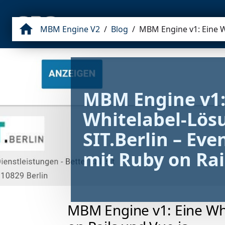
NEWS
BLOG
WEB
INTRANET
MBM Engine V2
/
Blog
/
MBM Engine v1: Eine Wh
MBM Engine v1: 
Whitelabel-Lösu
SIT.Berlin – Eve
mit Ruby on Rai
MBM Engine v1: Eine Whit