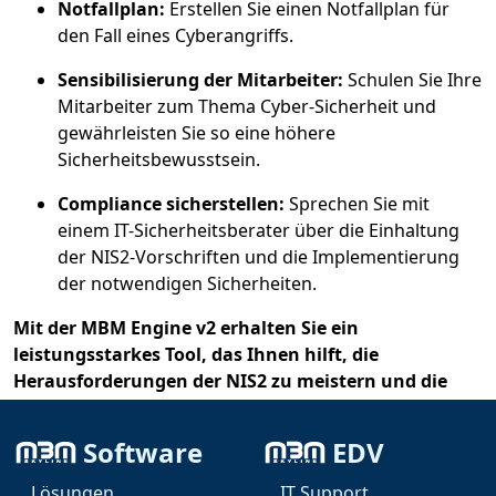
Notfallplan:
Erstellen Sie einen Notfallplan für
den Fall eines Cyberangriffs.
Sensibilisierung der Mitarbeiter:
Schulen Sie Ihre
Mitarbeiter zum Thema Cyber-Sicherheit und
gewährleisten Sie so eine höhere
Sicherheitsbewusstsein.
Compliance sicherstellen:
Sprechen Sie mit
einem IT-Sicherheitsberater über die Einhaltung
der NIS2-Vorschriften und die Implementierung
der notwendigen Sicherheiten.
Mit der MBM Engine v2 erhalten Sie ein
leistungsstarkes Tool, das Ihnen hilft, die
Herausforderungen der NIS2 zu meistern und die
Sicherheit Ihrer IT-Infrastruktur zu verbessern.
Software
EDV
#NIS2 #Cybersecurity #IT-Sicherheit #Digitalisierung
#MBMEngine #Compliance #Risikomanagement
Lösungen
IT Support