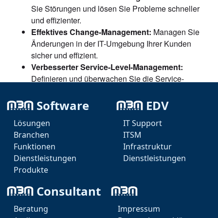
Sie Störungen und lösen Sie Probleme schneller
und effizienter.
Effektives Change-Management:
Managen Sie
Änderungen in der IT-Umgebung Ihrer Kunden
sicher und effizient.
Verbesserter Service-Level-Management:
Definieren und überwachen Sie die Service-
Qualität Ihrer IT-Abteilung und gewährleisten so
die Kundenzufriedenheit.
Software
EDV
Mit der MBM Engine v2 setzen Sie auf ein modernes
Lösungen
IT Support
und effizientes IT-Management-System, das Ihnen hilft,
Branchen
ITSM
Ihre IT-Prozesse zu optimieren und die
Funktionen
Infrastruktur
Kundenzufriedenheit zu steigern.
Dienstleistungen
Dienstleistungen
Produkte
Zusätzlich bietet die MBM Engine v2 ein
leistungsstarkes Intranet, das die Zusammenarbeit in IT-
Consultant
Abteilungen und Systemhäusern vereinfacht und den
Beratung
Impressum
Informationsaustausch optimiert.