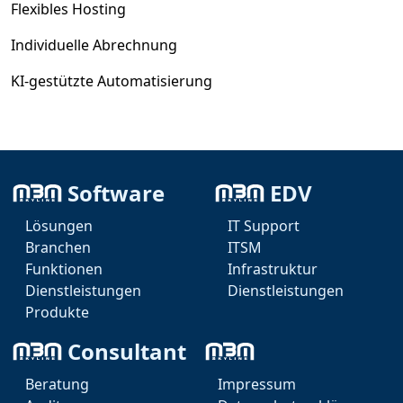
Flexibles Hosting
Individuelle Abrechnung
KI-gestützte Automatisierung
Jetzt kostenlose Demo anfordern und Ihre
Software
EDV
Betreuungsarbeit revolutionieren!
Lösungen
IT Support
Sie haben Fragen? Kontaktieren Sie uns für eine
Branchen
ITSM
persönliche Beratung!
Funktionen
Infrastruktur
Dienstleistungen
Dienstleistungen
Produkte
Consultant
Beratung
Impressum