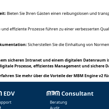
it:
Bieten Sie Ihren Gästen einen reibungslosen und transp
 und effiziente Prozesse führen zu einer verbesserten Qua
okumentation:
Sicherstellen Sie die Einhaltung von Nor
em sicheren Intranet und einem digitalen Datenraum ist
 digitale Prozesse, effizientes Management und sichere
fahren Sie mehr über die Vorteile der MBM Engine v2 fü
alisieren und die Zukunft der Hotellerie aktiv zu gestalt
EDV
Consultant
rbeitszeit, steigern die Effizienz und schaffen so ein r
en, Ihre Gäste mit einem optimalen Service zu begeiste
upport
Beratung
M
Audit