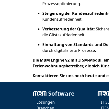
Prozessoptimierung.
Steigerung der Kundenzufriedenhe
Kundenzufriedenheit.
Verbesserung der Qualität:
Sichere
die Gästezufriedenheit.
Einhaltung von Standards und D
durch digitalisierte Prozesse.
Die MBM Engine v2 mit ITSM-Modul, ein
Ferienwohnungsbetreiber, die sich für
Kontaktieren Sie uns noch heute und er
Wir helfen Ihnen, Ihre Prozesse zu digit
Software
Mit der MBM Engine optimieren Sie die A
Geschäftsumfeld und erleichtern es Ihn
Lösungen
IT S
Branchen
ITS