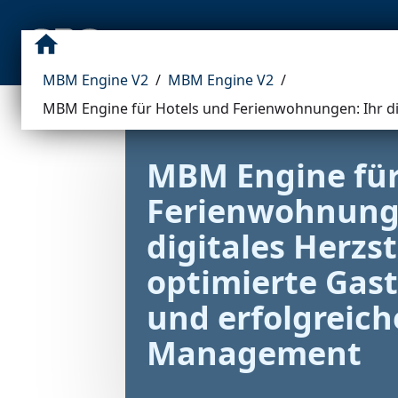
NEWS
BLOG
WEB
INTRANET
MBM Engine V2
/
MBM Engine V2
/
MBM Engine für Hotels und Ferienwohnungen: Ihr di
MBM Engine für
Ferienwohnunge
digitales Herzst
optimierte Gast
und erfolgreiche
Management