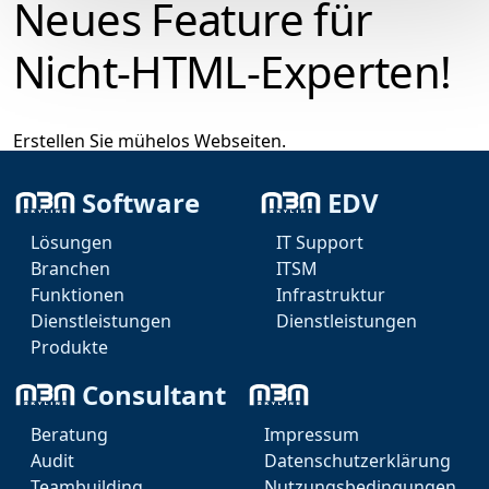
Neues Feature für
Nicht-HTML-Experten!
Erstellen Sie mühelos Webseiten.
Intuitive Bedienung ohne Programmierkenntnisse.
Software
EDV
Professionelle Ergebnisse ganz einfach.
Lösungen
IT Support
Branchen
ITSM
Sparen Sie Zeit und Ressourcen.
Funktionen
Infrastruktur
Dienstleistungen
Dienstleistungen
Produkte
Consultant
Beratung
Impressum
Audit
Datenschutzerklärung
Teambuilding
Nutzungsbedingungen