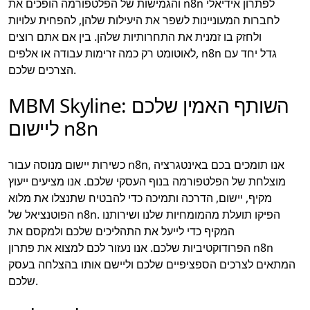
והגמישות של הפלטפורמה הופכים את n8n לפתרון אידיאלי
לחברות המעוניינות לשפר את היעילות שלהן, להפחית עלויות
ולחזק בו זמנית את התחרותיות שלהן. בין אם אתם רוצים
לאוטומט רק כמה זרימות עבודה או אלפים, n8n גדל יחד עם
הצרכים שלכם.
MBM Skyline: השותף האמין שלכם
ליישום n8n
כשירות יישום מנוסה עבור n8n, אנו תומכים בכם באינטגרציה
מוצלחת של הפלטפורמה בנוף העסקי שלכם. אנו מציעים ייעוץ
מקיף, יישום, הדרכה ותמיכה כדי להבטיח שתנצלו את מלוא
הפוטנציאל של n8n. הפיקו תועלת מהמומחיות שלנו ושירותנו
המקיף כדי לייעל את התהליכים שלכם ולמקסם את
הפרודוקטיביות שלכם. אנו נעזור לכם למצוא את פתרון n8n
המתאים לצרכים הספציפיים שלכם וליישם אותו בהצלחה בעסק
שלכם.