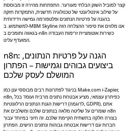
קצר למוביל השוק הבלתי מעורער. התפתחות מהירה זו מבוססת
על שילוב אינטליגנטי של טכנולוגיה חדשנית, התמקדות חזקה
בהגנה על פרטיות הנתונים ופלטפורמה גמישה וידידותית
למשתמש. ב-MBM Skyline אנו מלווים את סיפור ההצלחה הזה
בגאווה ותומכים ב-n8n כשירות אוטומציית זרימות העבודה
המועדף עלינו.
n8n: הגנה על פרטיות הנתונים,
ביצועים גבוהים וגמישות – הפתרון
המושלם לעסק שלכם
בניגוד לפתרונות רבים מבוססי ענן כמו Make.com ו-Zapier,
n8n, כפיתרון עצמאי, מציע אבטחת נתונים מרבית ועומד בכל
דרישות הגנת הנתונים הרלוונטיות (לדוגמה, GDPR). אתם
שומרים על שליטה מלאה בנתונים שלכם ומשלבים את n8n
בצורה חלקה בתשתית הקיימת שלכם. זה חיוני במיוחד עבור
חברות עם דרישות אבטחה גבוהות ונתונים רגישים. הפתרון