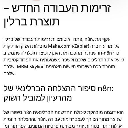
זרימות העבודה החדש –
תוצרת ברלין
פתרון אוטומציית זרימות העבודה של ברלין, n8n, עקף את
מובילות השוק הוותיקות Make.com ו-Zapier! גלו מדוע חברה
חדשנית זו מהפכה את הענף, וכיצד תוכלו להשתמש ב-n8n כדי
לייעל את התהליכים שלכם ולשפר משמעותית את הפרודוקטיביות
שלכם. MBM Skyline תומכת בכם כשירותי היישום האמינים
שלכם.
סיפור ההצלחה הברלינאי של n8n:
מהרעיון למוביל השוק
סיפורו של n8n הוא דוגמה מובהקת ליכולת החדשנות הברלינאית
וההצלחה היזמית. n8n, שנוצר מתוך הצורך לעצב זרימות עבודה
יעילות יותר ובטוחות יותר מבחינת פרטיות הנתונים, הפך תוך זמן