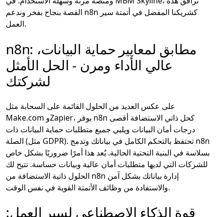
ومنصة مرنة وسهلة الاستخدام. في MBM Skyline، نرافق هذه
القصة بنجاح بفخر وندعم n8n كشريكنا المفضل في أتمتة سير
العمل.
n8n: مطابق لمعايير حماية البيانات،
عالي الأداء ومرن - الحل الأمثل
لشركتك
على عكس العديد من الحلول القائمة على السحابة مثل
Make.com وZapier، يوفر n8n كحل ذاتي الاستضافة أقصى
درجات أمان البيانات ويلبي جميع متطلبات حماية البيانات ذات
الصلة (مثل GDPR). تحتفظ بالتحكم الكامل في بياناتك وتدمج n8n
بسلاسة في البنية التحتية الحالية. يُعد هذا أمرًا ضروريًا بشكل خاص
للشركات التي لديها متطلبات أمان عالية وبيانات حساسة. تتيح لك
الحلول ذاتية الاستضافة من n8n إدارة بياناتك بشكل آمن
والاستفادة من وظائف الأتمتة القوية في نفس الوقت.
قوة الذكاء الاصطناعي لسير العمل: