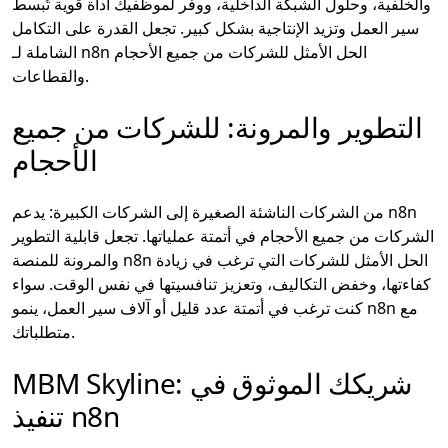
والخلفية، وحلول الشبكة الداخلية، ووفر لموظفيك أداة قوية تُبسط
سير العمل وتزيد الإنتاجية بشكل كبير. تجعل القدرة على التكامل
الشاملة لـ n8n الحل الأمثل للشركات من جميع الأحجام
والقطاعات.
التطوير والمرونة: للشركات من جميع
الأحجام
من الشركات الناشئة الصغيرة إلى الشركات الكبيرة: يدعم n8n
الشركات من جميع الأحجام في أتمتة عملياتها. تجعل قابلية التطوير
والمرونة للمنصة n8n الحل الأمثل للشركات التي ترغب في زيادة
كفاءتها، وخفض التكاليف، وتعزيز تنافسيتها في نفس الوقت. سواء
كنت ترغب في أتمتة عدد قليل أو آلاف سير العمل، ينمو n8n مع
متطلباتك.
MBM Skyline: شريكك الموثوق في
تنفيذ n8n