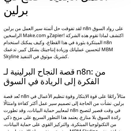
برلين
لقد تفوقت حل أتمتة سير العمل من برلين n8n على رواد السوق
الراسخين Make.com وZapier! اكتشف لماذا تقوم هذه الشركة
المبتكرة بثورة في هذا القطاع، وكيف يمكنك استخدام n8n
لتحسين عملياتك وزيادة إنتاجيتك بشكل كبير. تدعمك MBM
Skyline كشريك موثوق في التنفيذ.
قصة النجاح البرلينية لـ n8n: من
الفكرة إلى الريادة في السوق
تُعد قصة n8n مثالاً رائعًا على قوة الابتكار وقوة تنظيم الأعمال في
برلين. نشأت من الحاجة إلى تصميم سير عمل أكثر كفاءة وامتثالًا
لمعايير حماية البيانات، وقد تطورت n8n في وقت قصير لتصبح
رائدة السوق بلا منازع. يعتمد هذا التطور السريع على مزيج ذكي
من التكنولوجيا المبتكرة، والتركيز القوي على حماية البيانات،