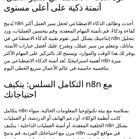
أتمتة ذكية على أعلى مستوى
يُدمج n8n أحدث وظائف الذكاء الاصطناعي لجعل سير العمل أكثر
كفاءة وذكاءً. قم بأتمتة المهام المعقدة، وقم بتحسين العمليات، وزد
إنتاجيتك بشكل كبير. تقوم تقنية الذكاء الاصطناعي في n8n بتحليل
بياناتك، وتتعلم من سير عملك، وتقترح عليك أفضل خيارات الأتمتة.
يوفر لك هذا الوقت والموارد، ويسمح لك بالتركيز على المهام الأكثر
أهمية استراتيجيًا. تُعد أتمتة الذكاء الاصطناعي من n8n ميزة
تنافسية حاسمة في عالم الأعمال سريع الخطى اليوم.
التكامل السلس: يتكيف n8n مع
احتياجاتك
يتكامل n8n بسلاسة مع بيئة تكنولوجيا المعلومات الحالية. سواء
كانت أنظمة الوكلاء، أو دعم الهاتف أو الدردشة، أو العمليات
الخلفية المعقدة، أو أتمتة العمليات الداخلية - يتكيف n8n بشكل
مرن مع احتياجاتك الفردية. قم بدمج n8n في مواقع الويب،