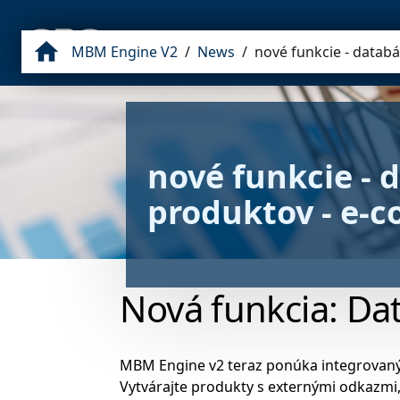
NEWS
BLOG
WEB
INTRANET
MBM Engine V2
/
News
/
nové funkcie - datab
nové funkcie - 
produktov - e-
Nová funkcia: Da
MBM Engine v2 teraz ponúka integrovaný 
Vytvárajte produkty s externými odkazmi