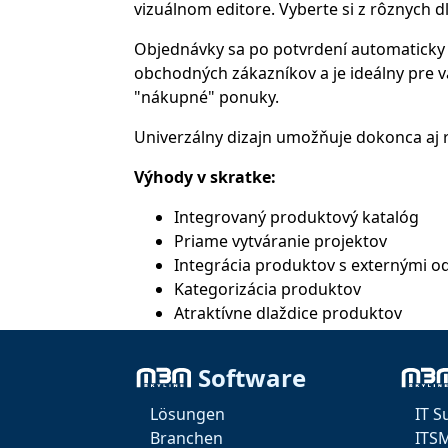
vizuálnom editore. Vyberte si z rôznych 
Objednávky sa po potvrdení automaticky 
obchodných zákazníkov a je ideálny pre vá
"nákupné" ponuky.
Univerzálny dizajn umožňuje dokonca aj re
Výhody v skratke:
Integrovaný produktový katalóg
Priame vytváranie projektov
Integrácia produktov s externými 
Kategorizácia produktov
Atraktívne dlaždice produktov
Automatické generovanie projektov
Vhodné pre súkromných a obchodn
Software
Vhodné pre intranet
Univerzálne použitie (vstupenky, ško
Lösungen
IT S
Branchen
ITS