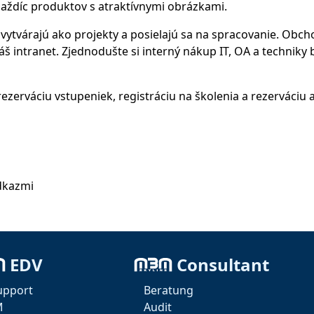
dlaždíc produktov s atraktívnymi obrázkami.
vytvárajú ako projekty a posielajú sa na spracovanie. Obc
š intranet. Zjednodušte si interný nákup IT, OA a techniky
zerváciu vstupeniek, registráciu na školenia a rezerváciu a
odkazmi
 po objednávke
ých zákazníkov
EDV
Consultant
lenia, akcie)
upport
Beratung
M
Audit