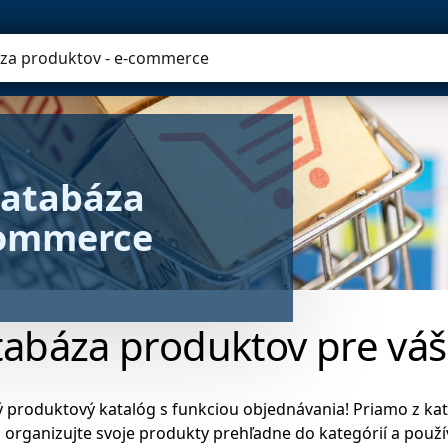
AGENT
PORTAL
ROADMAP
áza produktov - e-commerce
databáza 
commerce
tabáza produktov pre v
produktový katalóg s funkciou objednávania! Priamo z kat
, organizujte svoje produkty prehľadne do kategórií a použ