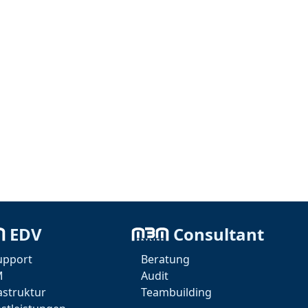
EDV
Consultant
upport
Beratung
M
Audit
astruktur
Teambuilding