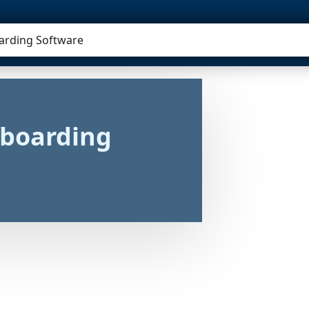
AGENT
PORTAL
ROADMAP
arding Software
boarding 