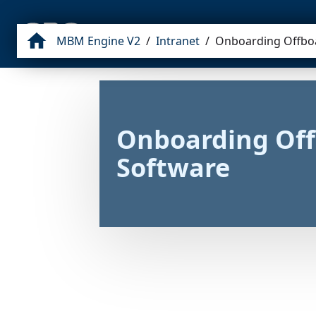
NEWS
BLOG
WEB
INTRANET
MBM Engine V2
/
Intranet
/
Onboarding Offbo
Onboarding Off
Software