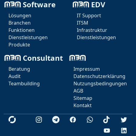
Software
EDV
Lösungen
IT Support
Branchen
ITSM
Funktionen
Infrastruktur
Template Präsenation
Dienstleistungen
Dienstleistungen
Produkte
Hier ist das Video zum Template Auswahl Thema
Consultant
Beratung
Impressum
Audit
Datenschutzerklärung
Teambuilding
Nutzungsbedingungen
AGB
KI Agent
Sitemap
Teams
Kontakt
Telegram
Videokonferenz
Whatsapp