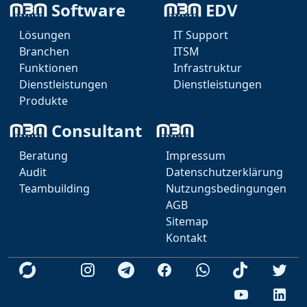
Anbindungen als 
Software
EDV
Lösung an:
Lösungen
IT Support
Branchen
ITSM
Funktionen
Infrastruktur
Intranet 

Dienstleistungen
Dienstleistungen
Produkte
Wir bieten Ihnen 
Consultant
folgende Lösungen 
Beratung
Impressum
für Streaming an:
Audit
Datenschutzerklärung
Teambuilding
Nutzungsbedingungen
AGB
KI Agent
Sitemap
Teams
Kontakt
Telegram
Videokonferenz
Whatsapp