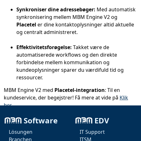
Synkroniser dine adressebøger:
Med automatisk
synkronisering mellem MBM Engine V2 og
Placetel
er dine kontaktoplysninger altid aktuelle
og centralt administreret.
Effektivitetsforøgelse:
Takket være de
automatiserede workflows og den direkte
forbindelse mellem kommunikation og
kundeoplysninger sparer du værdifuld tid og
ressourcer.
MBM Engine V2 med
Placetel-integration
: Til en
kundeservice, der begejstrer! Få mere at vide på
Klik
her
.
#
Placetel-integration, #CRM-integration,
Software
EDV
#kundesupport, #ticketstyring, #telefoni-software,
Lösungen
IT Support
#opkaldsgenkendelse, #adressebogssynkronisering,
Branchen
ITSM
#forbedre kundekommunikation