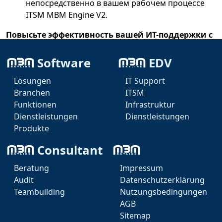
непосредственно в вашем рабочем процессе
ITSM MBM Engine V2.
Повысьте эффективность вашей ИТ-поддержки с
помощью интеграции Tactical RMM во
встроенный модуль ITSM MBM Engine V2 и
Software
EDV
оптимизируйте управление вашими
Lösungen
IT Support
устройствами благодаря подробному
Branchen
ITSM
отображению данных.
Funktionen
Infrastruktur
Dienstleistungen
Dienstleistungen
Produkte
Consultant
Beratung
Impressum
Audit
Datenschutzerklärung
Teambuilding
Nutzungsbedingungen
Marcel Weise - IT
AGB
Sitemap